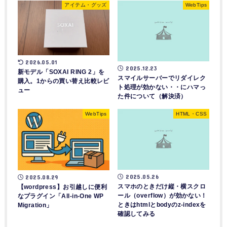
アイテム・グッズ
WebTips
2026.05.01
2025.12.23
新モデル「SOXAI RING 2」を
スマイルサーバーでリダイレク
購入。1からの買い替え比較レビ
ト処理が効かない・・にハマっ
ュー
た件について（解決済）
WebTips
HTML・CSS
2025.05.26
2025.08.29
スマホのときだけ縦・横スクロ
【wordpress】お引越しに便利
ール（overflow）が効かない！
なプラグイン「All-in-One WP
ときはhtmlとbodyのz-indexを
Migration」
確認してみる