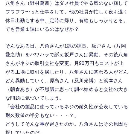
八角さん（野村萬斎）はダメ社員でやる気のない顔して
フワフワ〜っと仕事をして、他の社員が忙しく夜も遅く
休日出勤もする中、定時に帰り、有給もしっかりとる。
でも営業１課にいるのはなぜか？
そんなある日、八角さんが1課の課長、坂戸さん（片岡
愛之助）をパワハラで訴え坂戸さんは異動。その後八角
さんがネジの取引会社を変更。月90万円もコストが上
がる工場に取引を戻したり、八角さんに関わる人がどん
どん異動していく。原島さん（及川光博）と浜本さん
（朝倉あき）が不思議に思って調べ始めると会社の大き
な問題に気づいてしまう。
「会社の製品に使っているネジの耐久性が公表している
耐久数値の半分もない・・・？」
どうしてそんな事が起きたのか。八角さんはその原因を
探していたのだ。