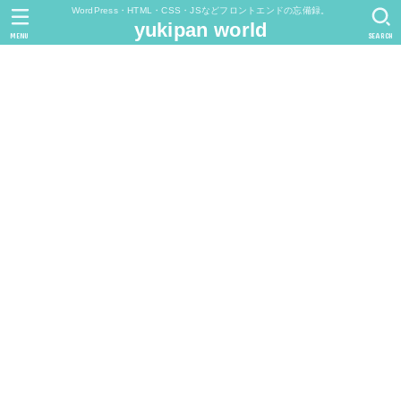
WordPress・HTML・CSS・JSなどフロントエンドの忘備録。
yukipan world
MENU
SEARCH