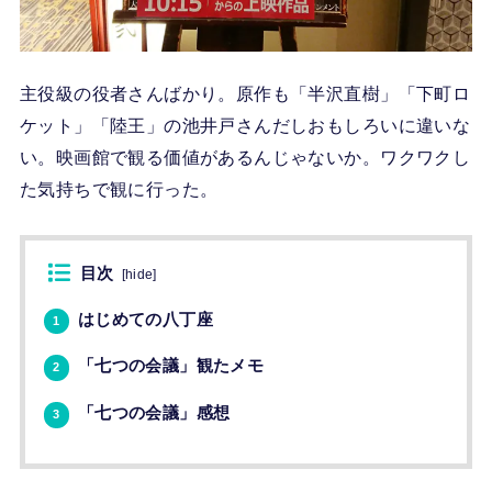
主役級の役者さんばかり。原作も「半沢直樹」「下町ロ
ケット」「陸王」の池井戸さんだしおもしろいに違いな
い。映画館で観る価値があるんじゃないか。ワクワクし
た気持ちで観に行った。
目次
[
hide
]
はじめての八丁座
1
「七つの会議」観たメモ
2
「七つの会議」感想
3