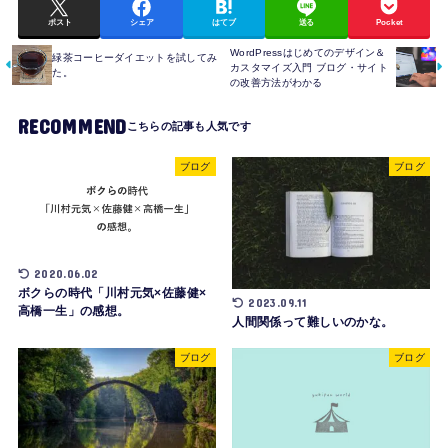
ポスト
シェア
はてブ
送る
Pocket
WordPressはじめてのデザイン＆
緑茶コーヒーダイエットを試してみ
カスタマイズ入門 ブログ・サイト
た。
の改善方法がわかる
RECOMMEND
ブログ
ブログ
2020.06.02
ボクらの時代「川村元気×佐藤健×
2023.09.11
高橋一生」の感想。
人間関係って難しいのかな。
ブログ
ブログ