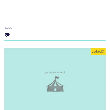
株
お金の話