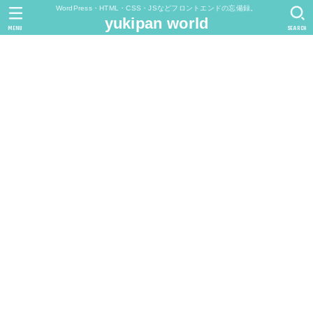
WordPress・HTML・CSS・JSなどフロントエンドの忘備録。
yukipan world
MENU
SEARCH