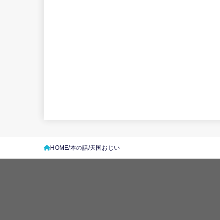
HOME
本の話
天国おじい