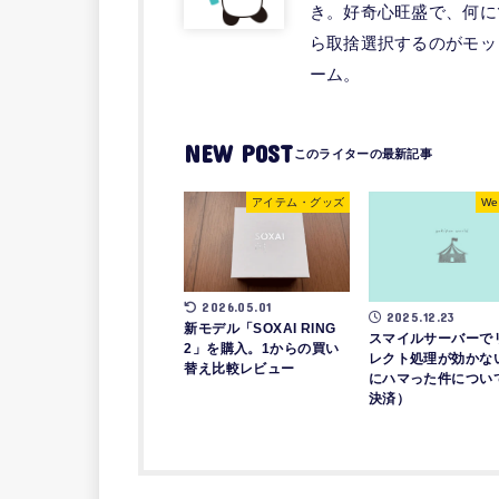
き。好奇心旺盛で、何に
ら取捨選択するのがモッ
ーム。
NEW POST
アイテム・グッズ
We
2026.05.01
2025.12.23
新モデル「SOXAI RING
スマイルサーバーで
2」を購入。1からの買い
レクト処理が効かな
替え比較レビュー
にハマった件につい
決済）