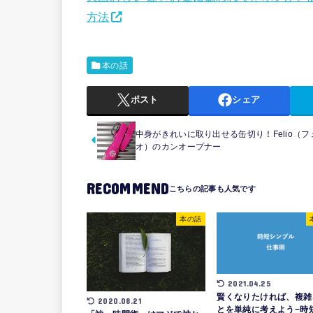
方法
本の話
ポスト
シェア
中身がきれいに取り出せる缶切り！Felio（フ
オ）のカンオープナー
RECOMMEND
本の話
2021.04.25
賢くなりたければ、複雑
2020.08.21
とを単純に考えよう−時