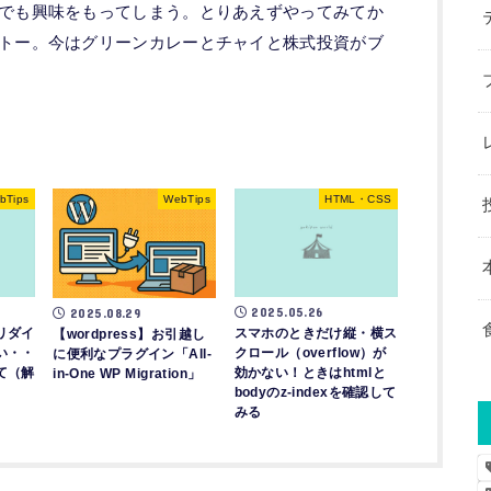
でも興味をもってしまう。とりあえずやってみてか
トー。今はグリーンカレーとチャイと株式投資がブ
bTips
WebTips
HTML・CSS
2025.05.26
2025.08.29
リダイ
スマホのときだけ縦・横ス
【wordpress】お引越し
い・・
クロール（overflow）が
に便利なプラグイン「All-
て（解
効かない！ときはhtmlと
in-One WP Migration」
bodyのz-indexを確認して
みる