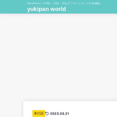
WordPress・HTML・CSS・JSなどフロントエンドの忘備録。
yukipan world
2020.08.21
本の話