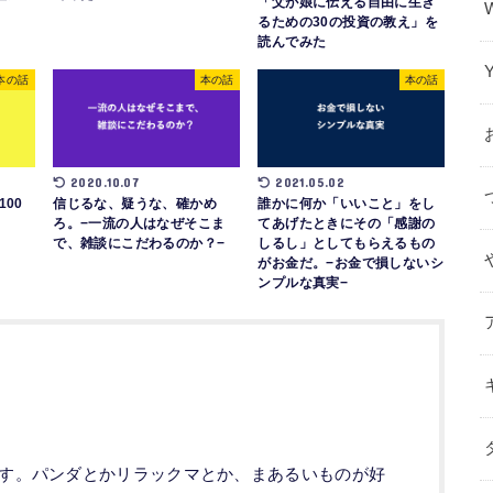
「父が娘に伝える自由に生き
るための30の投資の教え」を
読んでみた
本の話
本の話
本の話
2020.10.07
2021.05.02
00
信じるな、疑うな、確かめ
誰かに何か「いいこと」をし
ろ。−一流の人はなぜそこま
てあげたときにその「感謝の
で、雑談にこだわるのか？−
しるし」としてもらえるもの
がお金だ。−お金で損しないシ
ンプルな真実−
ます。パンダとかリラックマとか、まあるいものが好