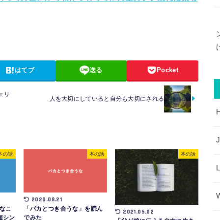
はてブ
送る
Pocket
ェリ
人を大切にしていると自分も大切にされる
J
本の話
本の話
本の話
2020.08.21
なこ
「バカとつき合うな」を読ん
2021.05.02
短シン
でみた