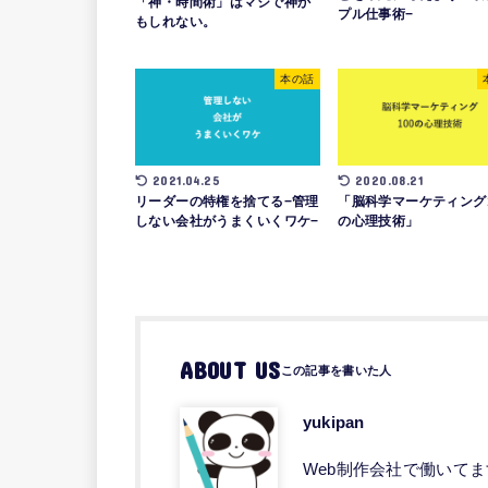
「神・時間術」はマジで神か
プル仕事術−
もしれない。
本の話
2021.04.25
2020.08.21
リーダーの特権を捨てる−管理
「脳科学マーケティング1
しない会社がうまくいくワケ−
の心理技術」
ABOUT US
yukipan
Web制作会社で働いて