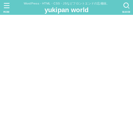
WordPress・HTML・CSS・JSなどフロントエンドの忘備録。
yukipan world
MENU
SEARCH