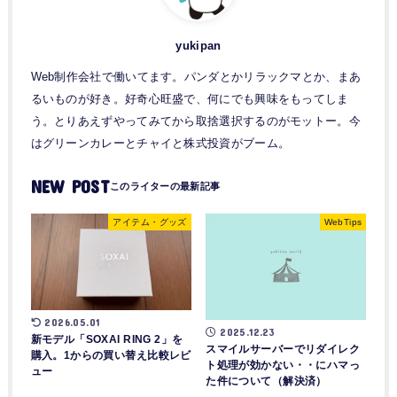
yukipan
Web制作会社で働いてます。パンダとかリラックマとか、まあ
るいものが好き。好奇心旺盛で、何にでも興味をもってしま
う。とりあえずやってみてから取捨選択するのがモットー。今
はグリーンカレーとチャイと株式投資がブーム。
NEW POST
アイテム・グッズ
WebTips
2026.05.01
2025.12.23
新モデル「SOXAI RING 2」を
スマイルサーバーでリダイレク
購入。1からの買い替え比較レビ
ト処理が効かない・・にハマっ
ュー
た件について（解決済）