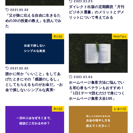
2023.03.25
ダイレクト出版の定期購読「月刊
2021.05.02
ビジネス選書」のメリットとデメ
「父が娘に伝える自由に生きるた
リットについて考えてみる
めの30の投資の教え」を読んでみ
た
本の話
WebTips
2021.05.02
誰かに何か「いいこと」をしてあ
2023.03.06
げたときにその「感謝のしるし」
ホームページ集客方法に悩んでい
としてもらえるものがお金だ。−お
る初心者もベテランもおすすめ！
金で損しないシンプルな真実−
「1日1テーマ読むだけで身につく
ホームページ集客大全100」
本の話
お金の話