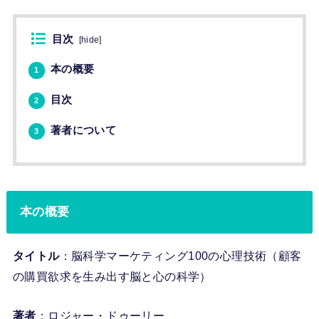
目次
[
hide
]
本の概要
1
目次
2
著者について
3
本の概要
タイトル
：脳科学マーケティング100の心理技術（顧客
の購買欲求を生み出す脳と心の科学）
著者
：ロジャー・ドゥーリー