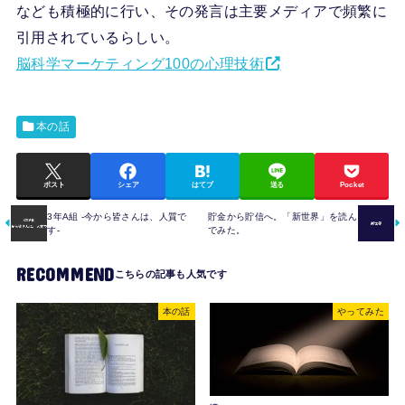
なども積極的に行い、その発言は主要メディアで頻繁に
引用されているらしい。
脳科学マーケティング100の心理技術
本の話
ポスト
シェア
はてブ
送る
Pocket
3年A組 -今から皆さんは、人質で
貯金から貯信へ。「新世界」を読ん
す-
でみた。
RECOMMEND
本の話
やってみた