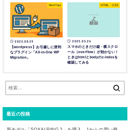
WebTips
HTML・CSS
2025.05.26
2025.08.29
スマホのときだけ縦・横スクロ
【wordpress】お引越しに便利
ール（overflow）が効かない！
なプラグイン「All-in-One WP
ときはhtmlとbodyのz-indexを
Migration」
確認してみる
検
索:
最近の投稿
新モデル「SOXAI RING 2」を購入。1からの買い替