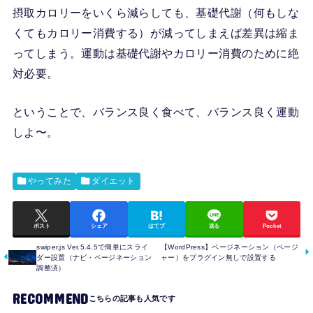
摂取カロリーをいくら減らしても、基礎代謝（何もしな
くてもカロリー消費する）が減ってしまえば差異は縮ま
ってしまう。運動は基礎代謝やカロリー消費のために絶
対必要。
ということで、バランス良く食べて、バランス良く運動
しよ〜。
やってみた
ダイエット
ポスト
シェア
はてブ
送る
Pocket
swiper.js Ver.5.4.5で簡単にスライ
【WordPress】ページネーション（ページ
ダー設置（ナビ・ページネーション
ャー）をプラグイン無しで設置する
調整済）
RECOMMEND