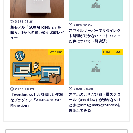
2026.05.01
2025.12.23
新モデル「SOXAI RING 2」を
スマイルサーバーでリダイレク
購入。1からの買い替え比較レビ
ト処理が効かない・・にハマっ
ュー
た件について（解決済）
WebTips
HTML・CSS
2025.05.26
2025.08.29
スマホのときだけ縦・横スクロ
【wordpress】お引越しに便利
ール（overflow）が効かない！
なプラグイン「All-in-One WP
ときはhtmlとbodyのz-indexを
Migration」
確認してみる