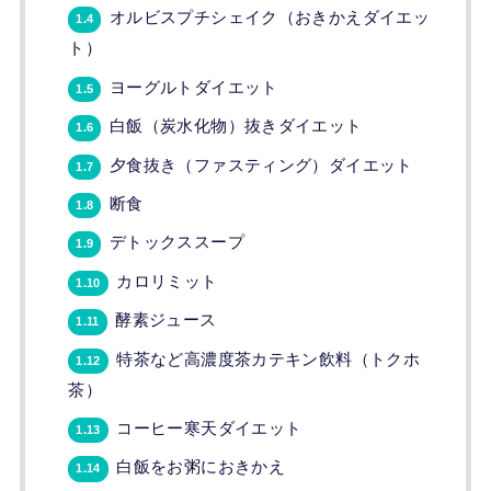
オルビスプチシェイク（おきかえダイエッ
1.4
ト）
ヨーグルトダイエット
1.5
白飯（炭水化物）抜きダイエット
1.6
夕食抜き（ファスティング）ダイエット
1.7
断食
1.8
デトックススープ
1.9
カロリミット
1.10
酵素ジュース
1.11
特茶など高濃度茶カテキン飲料（トクホ
1.12
茶）
コーヒー寒天ダイエット
1.13
白飯をお粥におきかえ
1.14