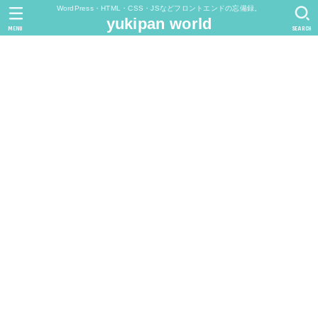
WordPress・HTML・CSS・JSなどフロントエンドの忘備録。
yukipan world
MENU
SEARCH