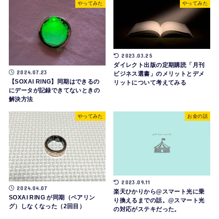
やってみた
やってみた
2023.03.25
ダイレクト出版の定期購読「月刊
2024.07.23
ビジネス選書」のメリットとデメ
【SOXAI RING】同期はできるの
リットについて考えてみる
にデータが記録できてないときの
解決方法
やってみた
お金の話
2023.09.11
2024.04.07
楽天ひかりから@スマート光に乗
SOXAI RING が同期（ペアリン
り換えるまでの話。@スマート光
グ）しなくなった（2回目）
の対応がステキだった。