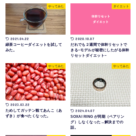
やってみた
ダイエット
2021.04.22
2020.10.07
緑茶コーヒーダイエットを試して
だれでも２週間で体幹リセットで
みた。
きる−モデルが秘密にしたがる体幹
リセットダイエット−
やってみた
やってみた
2023.03.22
ためしてガッテン観てあんこ（あ
2024.04.07
ずき）が食べたくなった。
SOXAI RING が同期（ペアリン
グ）しなくなった→解決までの
話。