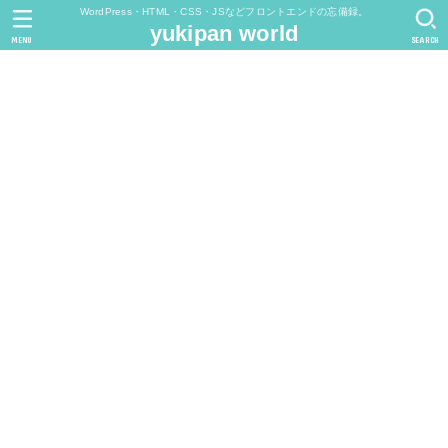
WordPress・HTML・CSS・JSなどフロントエンドの忘備録。
yukipan world
MENU
SEARCH