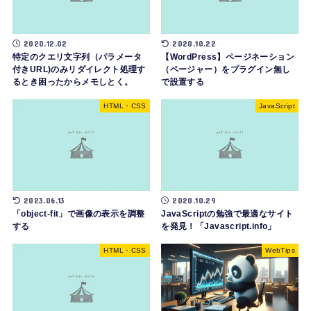
2020.12.02
2020.10.22
特定のクエリ文字列（パラメータ
【WordPress】ページネーション
付きURL)のみリダイレクト処理す
（ページャー）をプラグイン無し
るとき困ったからメモしとく。
で設置する
HTML・CSS
JavaScript
2023.06.13
2020.10.29
「object-fit」で画像の表示を調整
JavaScriptの勉強で最適なサイト
する
を発見！「Javascript.info」
HTML・CSS
WebTips