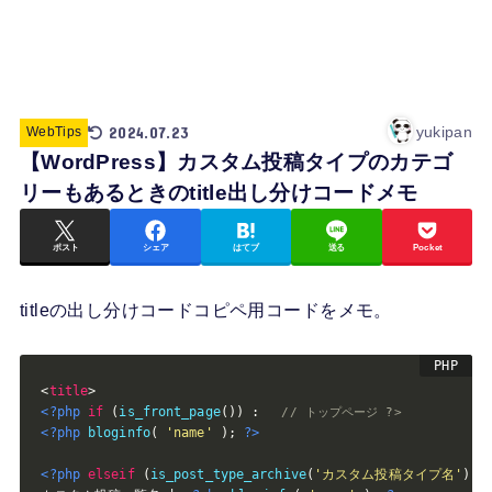
2024.07.23
yukipan
WebTips
【WordPress】カスタム投稿タイプのカテゴ
リーもあるときのtitle出し分けコードメモ
ポスト
シェア
はてブ
送る
Pocket
titleの出し分けコードコピペ用コードをメモ。
<
title
>
<?php
if
(
is_front_page
(
)
)
:
// トップページ ?>
<?php
bloginfo
(
'name'
)
;
?>
<?php
elseif
(
is_post_type_archive
(
'カスタム投稿タイプ名'
)
)