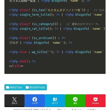
カスタム投稿一覧名 | 
<?php
bloginfo
(
'name'
)
;
?>
<?php
elseif
(
is_tax
(
'カスタムタクソノミー名'
)
)
:
// カスタ
<?php
single_term_title
(
)
;
?>
 | 
<?php
bloginfo
(
'name'
)
;
<?php
elseif
(
is_category
(
)
)
:
// 通常のカテゴリー ?>
<?php
single_cat_title
(
)
;
?>
 | 
<?php
bloginfo
(
'name'
)
;
<?php
elseif
(
is_archive
(
)
)
:
?>
ブログ | 
<?php
bloginfo
(
'name'
)
;
?>
<?php
else
:
wp_title
(
''
)
;
?>
 | 
<?php
bloginfo
(
'name'
)
;
<?php
endif
;
?>
</
title
>
WebTips
WordPress
ポスト
シェア
はてブ
送る
Pocket