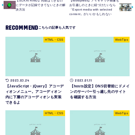
【SOXAI RING】同期はできるの
【Wordpress】アイキャッチ画像も
にデータが記録できてないときの解
お引越しのときに紐づけたいなら
決方法
「Export media with selected
content」がいいかもしれない
RECOMMEND
HTML・CSS
WebTips
2023.03.24
2023.01.11
【JavaScript・jQuery】アコーデ
【hosts設定】DNS切替前にドメイ
ィオンメニュー。アコーディオン
ンのサーバー引っ越し先のサイト
内に下層のアコーディオンも実装
を確認する方法
できるよ
HTML・CSS
WebTips