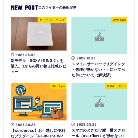
NEW POST
アイテム・グッズ
WebTips
2026.05.01
2025.12.23
新モデル「SOXAI RING 2」を
スマイルサーバーでリダイレク
購入。1からの買い替え比較レビ
ト処理が効かない・・にハマっ
ュー
た件について（解決済）
WebTips
HTML・CSS
2025.05.26
2025.08.29
スマホのときだけ縦・横スクロ
【wordpress】お引越しに便利
ール（overflow）が効かない！
なプラグイン「All-in-One WP