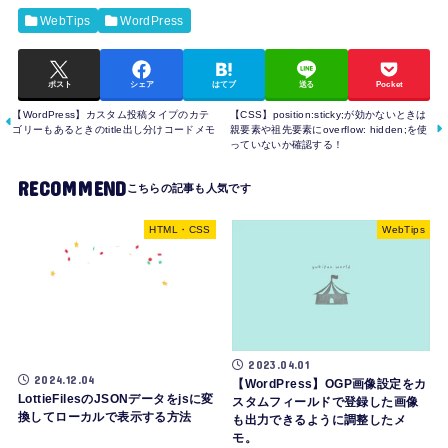
WebTips
WordPress
ポスト
シェア
はてブ
送る
Pocket
【WordPress】カスタム投稿タイプのカテ
【CSS】position:sticky;が効かないときは
ゴリーもあるときのtitle出し分けコードメモ
親要素や祖先要素にoverflow: hidden;を使
っていないか確認する！
RECOMMEND
HTML・CSS
WebTips
2023.04.01
2024.12.04
【WordPress】OGP画像設定をカ
LottieFilesのJSONデータをjsに変
スタムフィールドで登録した画像
換してローカルで表示する方法
も出力できるように調整したメ
モ。