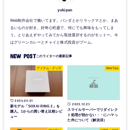
yukipan
Web制作会社で働いてます。パンダとかリラックマとか、まあ
るいものが好き。好奇心旺盛で、何にでも興味をもってしま
う。とりあえずやってみてから取捨選択するのがモットー。今
はグリーンカレーとチャイと株式投資がブーム。
NEW POST
アイテム・グッズ
WebTips
2026.05.01
2025.12.23
新モデル「SOXAI RING 2」を
スマイルサーバーでリダイレク
購入。1からの買い替え比較レビ
ト処理が効かない・・にハマっ
ュー
た件について（解決済）