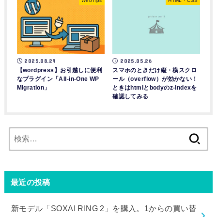
WebTips
HTML・CSS
2025.05.26
2025.08.29
スマホのときだけ縦・横スクロ
【wordpress】お引越しに便利
ール（overflow）が効かない！
なプラグイン「All-in-One WP
ときはhtmlとbodyのz-indexを
Migration」
確認してみる
検
索:
最近の投稿
新モデル「SOXAI RING 2」を購入。1からの買い替