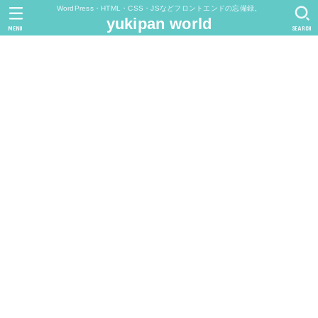
WordPress・HTML・CSS・JSなどフロントエンドの忘備録。
yukipan world
MENU
SEARCH