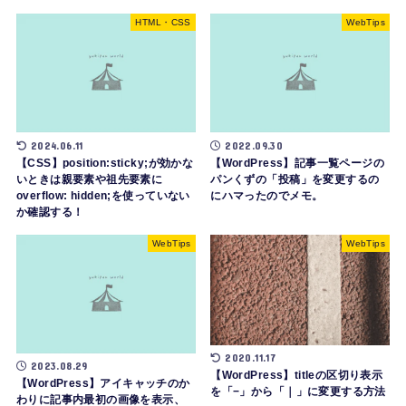
HTML・CSS
WebTips
2024.06.11
2022.09.30
【CSS】position:sticky;が効かな
【WordPress】記事一覧ページの
いときは親要素や祖先要素に
パンくずの「投稿」を変更するの
overflow: hidden;を使っていない
にハマったのでメモ。
か確認する！
WebTips
WebTips
2020.11.17
2023.08.29
【WordPress】titleの区切り表示
【WordPress】アイキャッチのか
を「−」から「｜」に変更する方法
わりに記事内最初の画像を表示、