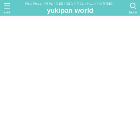
WordPress・HTML・CSS・JSなどフロントエンドの忘備録。
yukipan world
MENU
SEARCH