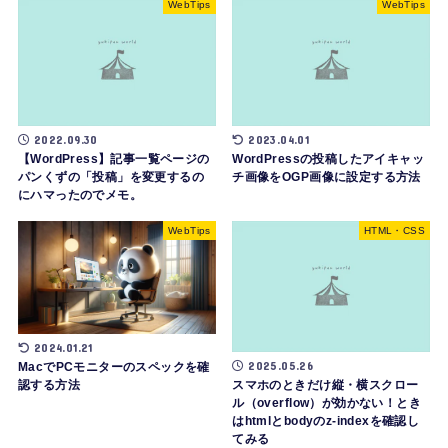
WebTips
WebTips
2022.09.30
2023.04.01
【WordPress】記事一覧ページの
WordPressの投稿したアイキャッ
パンくずの「投稿」を変更するの
チ画像をOGP画像に設定する方法
にハマったのでメモ。
WebTips
HTML・CSS
2024.01.21
2025.05.26
MacでPCモニターのスペックを確
認する方法
スマホのときだけ縦・横スクロー
ル（overflow）が効かない！とき
はhtmlとbodyのz-indexを確認し
てみる