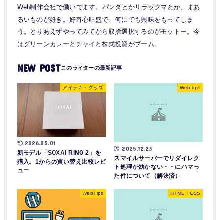
Web制作会社で働いてます。パンダとかリラックマとか、まあ
るいものが好き。好奇心旺盛で、何にでも興味をもってしま
う。とりあえずやってみてから取捨選択するのがモットー。今
はグリーンカレーとチャイと株式投資がブーム。
NEW POST
アイテム・グッズ
WebTips
2026.05.01
2025.12.23
新モデル「SOXAI RING 2」を
スマイルサーバーでリダイレク
購入。1からの買い替え比較レビ
ト処理が効かない・・にハマっ
ュー
た件について（解決済）
WebTips
HTML・CSS