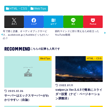
HTML・CSS
WebTips
ポスト
シェア
はてブ
送る
Pocket
耳で聴く読書、オーディオブックサービ
節約マインドに切り替えるため役立った
ス、audiobook.jpとAudibleどっちがいい
YouTube動画
の？
RECOMMEND
WebTips
HTML・CSS
2022.01.11
swiper.js Ver.5.4.5で簡単にスライ
2025.03.06
ダー設置（ナビ・ページネーショ
サーバーはエックスサーバーがわ
ン調整済）
かりやすい（自論）