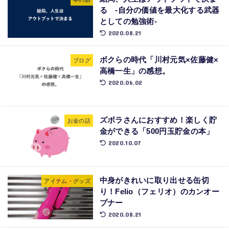
る -自分の価値を最大化する武器
としての勉強術-
2020.08.21
ボクらの時代「川村元気×佐藤健×
ブログ
高橋一生」の感想。
2020.06.02
ズボラさんにおすすめ！楽しく貯
お金の話
金ができる「500円玉貯金の本」
2020.10.07
中身がきれいに取り出せる缶切
アイテム・グッズ
り！Felio（フェリオ）のカンオー
プナー
2020.08.21