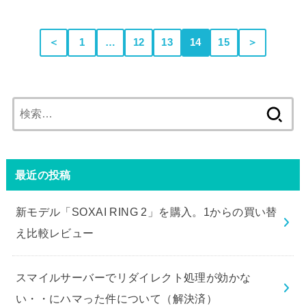
＜
1
…
12
13
14
15
＞
検
索:
最近の投稿
新モデル「SOXAI RING 2」を購入。1からの買い替
え比較レビュー
スマイルサーバーでリダイレクト処理が効かな
い・・にハマった件について（解決済）