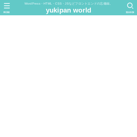
WordPress・HTML・CSS・JSなどフロントエンドの忘備録。
yukipan world
MENU
SEARCH