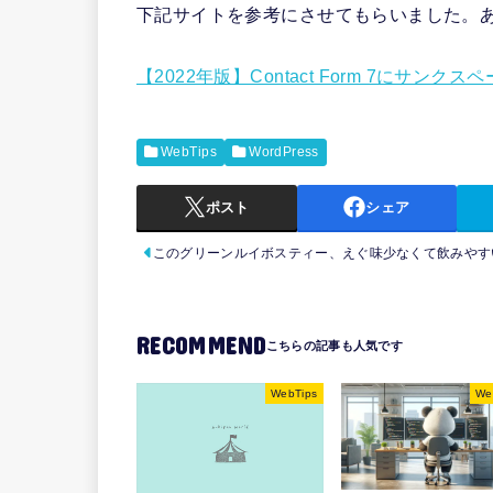
下記サイトを参考にさせてもらいました。
【2022年版】Contact Form 7にサン
WebTips
WordPress
ポスト
シェア
このグリーンルイボスティー、えぐ味少なくて飲みやす
RECOMMEND
WebTips
We