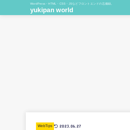
WordPress・HTML・CSS・JSなどフロントエンドの忘備録。
yukipan world
2023.06.27
WebTips