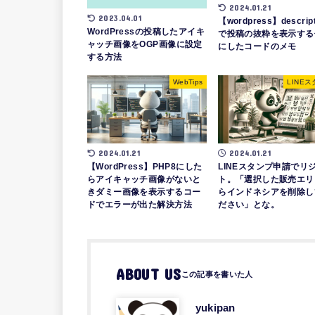
2024.01.21
2023.04.01
【wordpress】descript
WordPressの投稿したアイキ
で投稿の抜粋を表示する
ャッチ画像をOGP画像に設定
にしたコードのメモ
する方法
WebTips
LINE
2024.01.21
2024.01.21
【WordPress】PHP8にした
LINEスタンプ申請でリ
らアイキャッチ画像がないと
ト。「選択した販売エリ
きダミー画像を表示するコー
らインドネシアを削除し
ドでエラーが出た解決方法
ださい」とな。
ABOUT US
yukipan