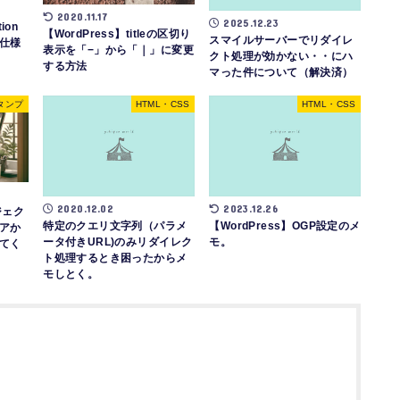
2020.11.17
2025.12.23
ion
【WordPress】titleの区切り
スマイルサーバーでリダイレ
仕様
表示を「−」から「｜」に変更
クト処理が効かない・・にハ
する方法
マった件について（解決済）
スタンプ
HTML・CSS
HTML・CSS
2020.12.02
2023.12.26
ジェク
特定のクエリ文字列（パラメ
【WordPress】OGP設定のメ
アか
ータ付きURL)のみリダイレク
モ。
てく
ト処理するとき困ったからメ
モしとく。