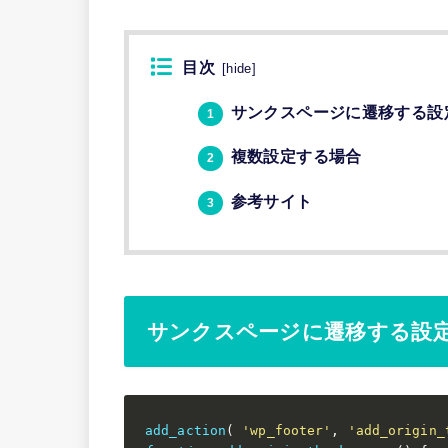
目次
[
hide
]
サンクスページに遷移する設
1
複数設定する場合
2
参考サイト
3
サンクスページに遷移する設
add_action
(
'wp_footer'
,
'add_origin_