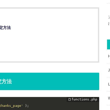
定方法
J
定方法
thanks_page'
)
;