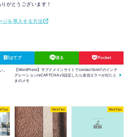
ありがとうございます！
クスページを導入する方法
はてブ
送る
Pocket
【WordPress】サブドメインサイトでcontact form7のインテ
い。
グレーションreCAPTCHA v3設定したら送信エラーが出たと
きのメモ
bTips
WebTips
WebTips