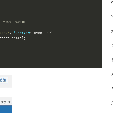
、サンクスページのURL
sent'
,
function
(
 event 
)
{
ntactFormId
]
;