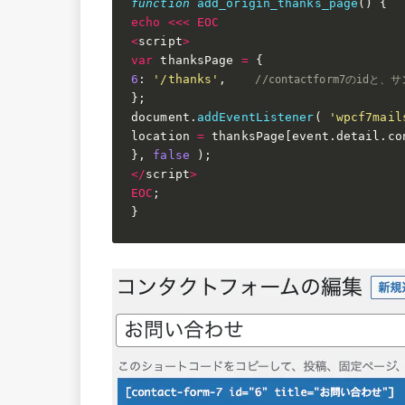
function
add_origin_thanks_page
(
)
{
echo
<
<
<
EOC
<
script
>
var
 thanksPage 
=
{
6
:
'/thanks'
,
//contactform7のidと
}
;
document
.
addEventListener
(
'wpcf7mail
location 
=
 thanksPage
[
event
.
detail
.
co
}
,
false
)
;
<
/
script
>
EOC
;
}